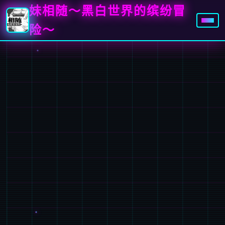
妹相随～黑白世界的缤纷冒
险～