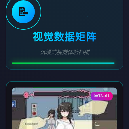
📝
视觉数据矩阵
沉浸式视觉体验扫描
DATA-01