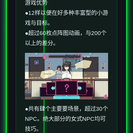
游戏优势
●12样以便在好多种丰富型的小游
戏与目标。
●超过60枚点阵图动画，与200个
以上的差分。
●共有肆个主要要场景，超过30个
NPC。绝大部分的女式NPC均可
技巧。