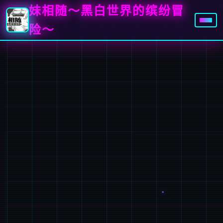
妹相随～黑白世界的缤纷冒
险～