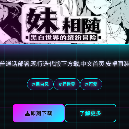
普通话部署,现行迭代版下方载,中文首页,安卓直
#黑白风
#异世界
#可爱
即刻下载
了解更多