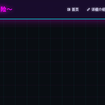
冒险～
💽 首页
📏 详细介