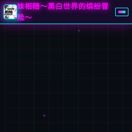
妹相随～黑白世界的缤纷冒
险～