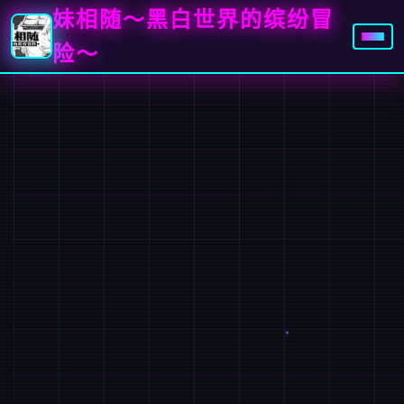
妹相随～黑白世界的缤纷冒
险～