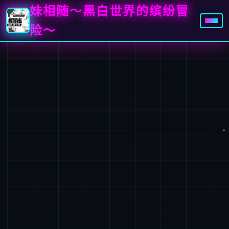
妹相随～黑白世界的缤纷冒
险～