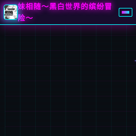
妹相随～黑白世界的缤纷冒
险～