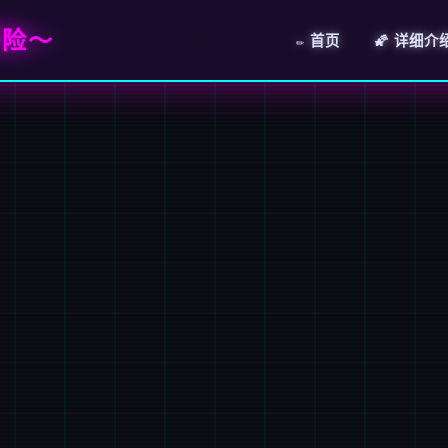
冒险～
✏️ 首页
🌠 详细介